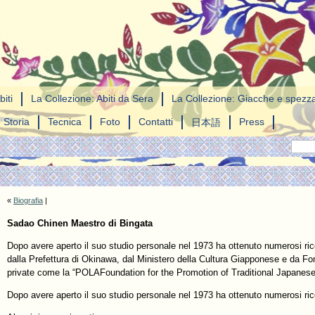
biti
La Collezione: Abiti da Sera
La Collezione: Giacche e spezza
Storia
Tecnica
Foto
Contatti
Press
日本語
«
Biografia
|
Sadao Chinen Maestro di Bingata
Dopo avere aperto il suo studio personale nel 1973 ha ottenuto numerosi ri
dalla Prefettura di Okinawa, dal Ministero della Cultura Giapponese e da Fo
private come la “POLAFoundation for the Promotion of Traditional Japanese
Dopo avere aperto il suo studio personale nel 1973 ha ottenuto numerosi ri