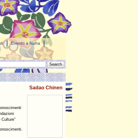
ti
Evento a Naha
Sadao Chinen
conoscimenti
ndazioni
 Culture”
conoscimenti.