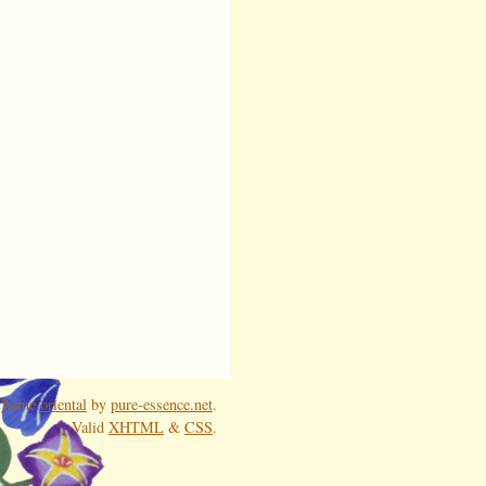
 Theme
oriental
by
pure-essence.net
.
Valid
XHTML
&
CSS
.